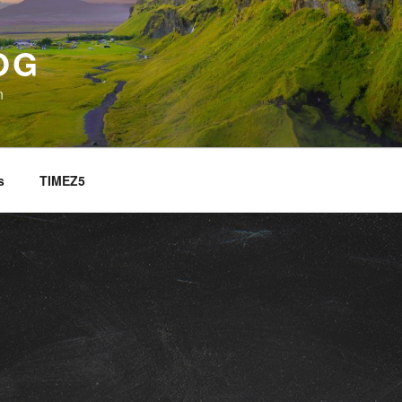
OG
n
s
TIMEZ5