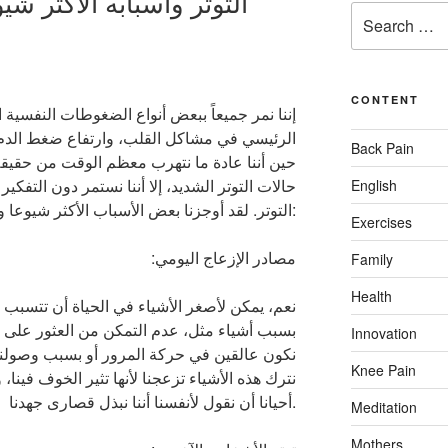
التوتر وأسبابه الأكثر ش
Search
for:
CONTENT
إننا نمر جميعاً ببعض أنواع الضغوطات النفسية ال
الرئيسي في مشاكل القلب، وارتفاع ضغط الدم،
Back Pain
حين أننا عادة ما نتهرب معظم الوقت من حقيقة م
حالات التوتر الشديد، إلا أننا نستمر دون التفكي
English
التوتر. لقد أوجزنا بعض الأسباب الأكثر شيوعا والنادرة أدناه:
Exercises
:مصادر الإزعاج اليومي
Family
Health
نعم، يمكن لأصغر الأشياء في الحياة أن تتسبب في
بسبب أشياء مثل، عدم التمكن من العثور على أ
Innovation
نكون عالقين في حركة المرور أو بسبب وصولنا 
Knee Pain
نترك هذه الأشياء تزعجنا لأنها تثير الخوف فينا،
أحيانا أن نقول لأنفسنا أننا نبذل قصارى جهدنا.
Meditation
Mothers