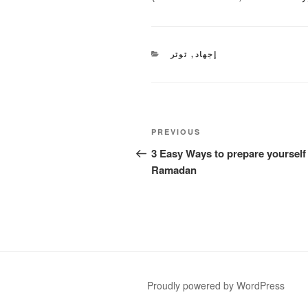
CATEGORIES
إجهاد
,
توتر
Post
Previous
PREVIOUS
navigation
Post
3 Easy Ways to prepare yourself 
Ramadan
Proudly powered by WordPress