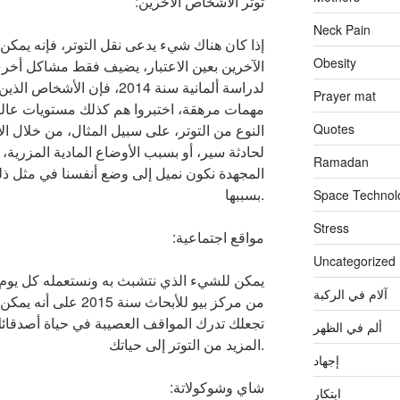
:توتر الأشخاص الآخرين
Neck Pain
إذا كان هناك شيء يدعى نقل التوتر، فإنه يمكن 
Obesity
الآخرين بعين الاعتبار، يضيف فقط مشاكل أخرى
لدراسة ألمانية سنة 2014، فإن 
Prayer mat
مهمات مرهقة، اختبروا هم كذلك مستويات عالية
النوع من التوتر، على سبيل المثال، من خلال 
Quotes
لحادثة سير، أو بسبب الأوضاع المادية المزرية،
Ramadan
المجهدة نكون نميل إلى وضع أنفسنا في مثل ذل
بسببها.
Space Technol
Stress
:مواقع اجتماعية
Uncategorized
يمكن للشيء الذي نتشبث به ونستعمله كل يوم أ
آلام في الركبة
من مركز بيو للأبحاث سنة
تجعلك تدرك المواقف العصيبة في حياة أصدقائ
ألم في الظهر
المزيد من التوتر إلى حياتك.
إجهاد
:شاي وشوكولاتة
ابتكار