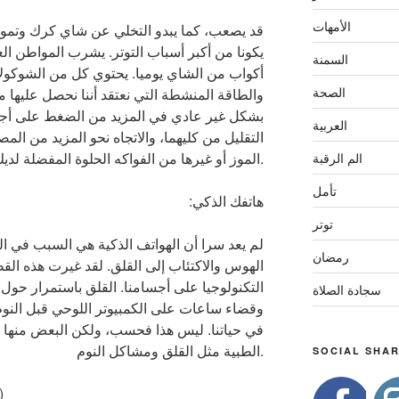
الأمهات
قد يصعب، كما يبدو التخلي عن شاي كرك وتمور 
السمنة
أكواب من الشاي يوميا. يحتوي كل من الشوكولا
الصحة
والطاقة المنشطة التي نعتقد أننا نحصل عليها م
بشكل غير عادي في المزيد من الضغط على أجسامن
العربية
التقليل من كليهما، والاتجاه نحو المزيد من الم
الموز أو غيرها من الفواكه الحلوة المفضلة لديك.
الم الرقبة
تأمل
:هاتفك الذكي
توتر
لم يعد سرا أن الهواتف الذكية هي السبب في ا
رمضان
الهوس والاكتئاب إلى القلق. لقد غيرت هذه القط
التكنولوجيا على أجسامنا. القلق باستمرار حول تص
سجادة الصلاة
وقضاء ساعات على الكمبيوتر اللوحي قبل النوم، 
في حياتنا. ليس هذا فحسب، ولكن البعض منها 
الطبية مثل القلق ومشاكل النوم.
SOCIAL SHAR
)