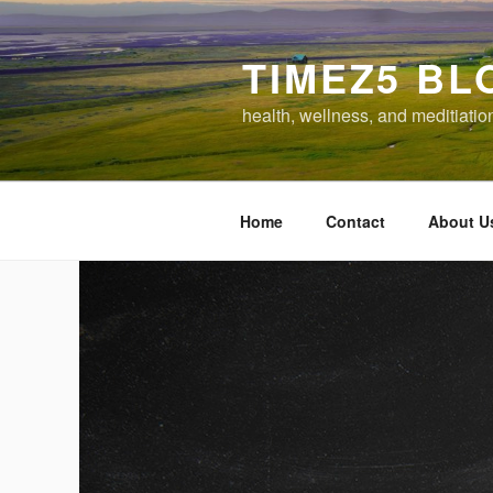
Skip
to
TIMEZ5 BL
content
health, wellness, and meditiatio
Home
Contact
About U