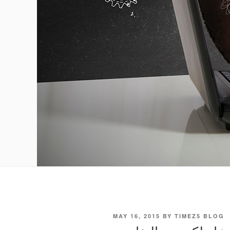
POSTED
MAY 16, 2015
BY
TIMEZ5 BLOG
ON