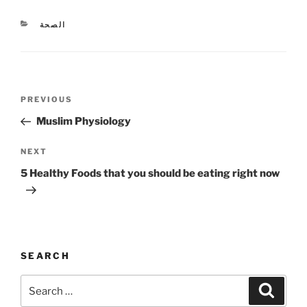
CATEGORIES
الصحة
Post
Previous
PREVIOUS
navigation
Post
Muslim Physiology
Next
NEXT
Post
5 Healthy Foods that you should be eating right now
SEARCH
Search
Search
for: