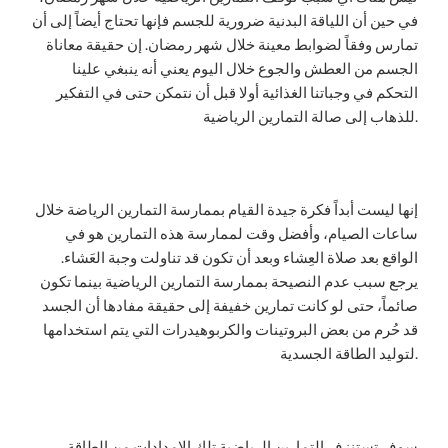
في حين أن اللياقة البدنية ضرورية للجسم فإنها تحتاج أيضاً إلى أن
تمارس وفقاً لضوابط معينة خلال شهر رمضان. إن حقيقة معاناة
الجسم من العطش والجوع خلال اليوم يعني أنه ينبغي علينا
التحكم في وجباتنا الغذائية أولا قبل أن نتمكن حتى في التفكير
للذهاب إلى صالة التمارين الرياضية.
إنها ليست أبداً فكرة جيدة القيام بممارسة التمارين الرياضة خلال
ساعات الصيام، وأفضل وقت لممارسة هذه التمارين هو في
الواقع بعد صلاة العِشاء وبعد أن تكون قد تناولت وجبة العَشاء.
يرجع سبب عدم النصيحة بممارسة التمارين الرياضية بينما تكون
صائماً، حتى لو كانت تمارين خفيفة إلى حقيقة مفادها أن الجسد
قد حُرم من بعض البروتينات والكربوهيدرات التي يتم استخدامها
لتوليد الطاقة الجسدية.
سوف تستنزف التمارين الرياضية تلك الإمدادات من الطاقة