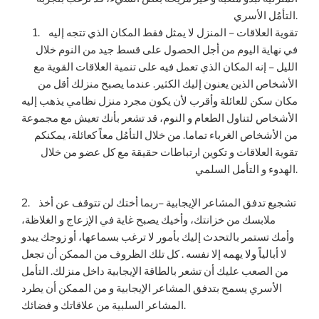
التأمُل الأسري.
1. تقوية العلاقات – المنزل لا يمثل فقط المكان الذي تتجه إليه
في نهاية اليوم من أجل الحصول على قسط جيد من النوم خلال
الليل – إنه المكان الذي تعمل فيه على تنمية العلاقات القوية مع
الأشخاص الذين يعنون إليك الكثير. عندما يصبح منزلك أقل من
مكان سكن للعائلة وأقرب لأن يكون مجرد منزل نظامي يذهب إليه
الأشخاص لتناول الطعام و النوم، قد تشعر بأنك تعيش مع مجموعة
من الأشخاص الغرباء تماما. من خلال التأمُل معاً كعائلة، يمكنكم
تقوية العلاقات و تكوين ارتباطات حقيقة مع كل عضو من خلال
الهدوء و التأمل السلمي.
2. تشجيع تدفق المشاعر الإيجابية –ربما أختك لن تتوقف عن أخذ
ملابسك من خزانتك، وأخيك يصبح غاية في الإزعاج و الغلاظة،
وأمك تستمر بالتحدث إليك بأمور لا ترغب بسماعها، أو زوجك يبدو
لا أبالياً ولا يهمه إلا نفسه . كل تلك الظروف من الممكن أن تجعل
من الصعب عليك أن تشعر بالطاقة الإيجابية داخل منزلك. التأمل
الأسري يسمح بتدفق المشاعر الإيجابية و من الممكن أن يطرد
المشاعر السلبية من علاقاتك و فضائك.