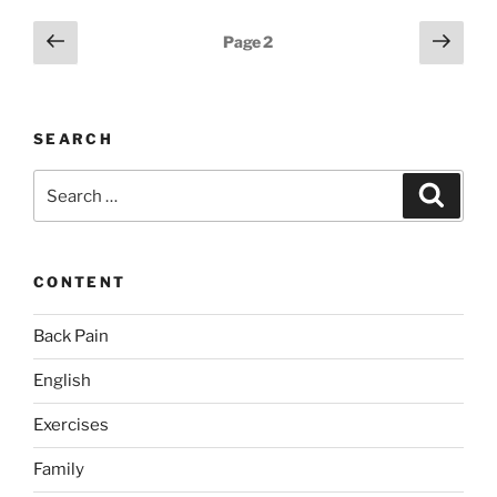
Posts
Previous
Next
Page
2
page
page
pagination
SEARCH
Search
Search
for:
CONTENT
Back Pain
English
Exercises
Family