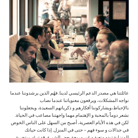
عائلتنا هي مصدر الدعم الرئيسي لدينا. فهُم الذين يرشدوننا عندما
نواجه المشكلات، ويرفعون معنوياتنا عندما نصاب
بالإحباط،ويشاركوننا أفكارهم و ذكرياتهم السعيدة، ويجعلوننا
نشعر دوماً بالمحبة و الإهتمام مهما واجهتنا مصاعب في الحياة.
لكن في هذه الأيام العصرية، أصبح من السهل على الناس الخوض
في جدالات و سوء فهم – حتى في المنزل. إذا كانت حياتك
المنزلية تبدو متعبة و غير مريحة بعض الشيء، قد ترغب بتجربة