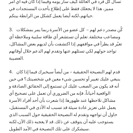
تسأل كل فرد في العائلة كيف سار يومه وفيما إذا كان فيه أي أمر
مميز، هذا لا يجعلك فقط على إطلاع بأحدث المستجدات في
حياتهم،لكنه أيضا يعمل كشكل من الرابطة بينكم.
3. كُن مصدر دعم لهم – كل عضو من الأسرة ربما يمر بمشكلات
ومصاعب مختلفة. تعلم أن تستشعر أي طاقة سلبية وملاحظة أي
تغيُر قد يطرأ في مواقفهم. إذا اكتشفت بأن لديهم بعض المشاكل،
تواجد حولهم لكي تسئلهم عنها وتقدم لهم الدعم خلال أوقاتهم
العصيبة.
4. قدم لهم النصيحة الحقيقية – من أيضاً سيخبرك فيما إذا كان
ينبغي عليك تغيير أو تحسين شيء معين في شخصيتك؟ في حين
أنه قد يكون من الصعب عليك أن تستمع إلى الحقائق الصادقة و
الواقعية أحياناً، فإنه من الضروري أن تعمل على تصحيح أي
مشاكل تلاحظها عند ظهورها. إذا شعرت بأن أحد أفراد الأسرة
يعمل على تعزيز عادة سيئة قد تسبب له الأذى في المستقبل،
حاول أن تواجهه وتقدم له النصيحة الحقيقية حول السبب الذي
يستوجب عليه أن يتوقف عن ذلك. قد لا يعجبه ذلك الآن،لكنه
سيشكرك على تلك النصيحة في الأمد الطويل.