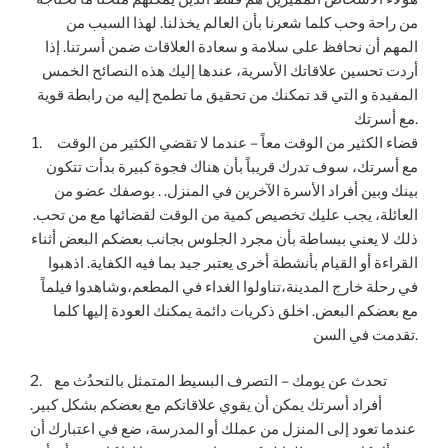
من راحة وحب كلما شعرنا بأن العالم يخذلنا. لهذا السبب من
المهم أن نحافظ على سلامة و سعادة العلاقات ضمن أسرتنا. إذا
أردت تحسين علاقاتك الأسرية، عندها إليك هذه النصائح الخمس
المفيدة و التي قد تمكنك من تحقيق ما تطمح إليه من رابطة قوية
مع أسرتك.
1. قضاء الكثير من الوقت معاً – عندما لا تقضي الكثير من الوقت
مع أسرتك، سوف تدرك قريباً بأن هناك فجوة كبيرة بدأت تتكون
بينك وبين أفراد الأسرة الآخرين في المنزل. . بوصفك عضو من
العائلة، يجب عليك تخصيص كمية من الوقت لقضائها مع من تحب.
ذلك لا يعني ببساطة بأن مجرد الجلوس بجانب بعضكم البعض أثناء
القراءة أو القيام بأنشطة أخرى يعتبر جيد بما فيه الكفاية. اذهبوا
في رحلة خارج المدينة،تناولوا الغداء في المطعم،وشاهدوا فيلماً
مع بعضكم البعض. اخلق ذكريات دائمة يمكنك العودة إليها كلما
تقدمت في السن.
2. تحدث عن يومك – التصرف البسيط المتمثل بالتحدُث مع
أفراد أسرتك يمكن أن يقوي علاقاتكم مع بعضكم بشكل كبير.
عندما تعود إلى المنزل من عملك أو المدرسة، ضع في اعتبارك أن