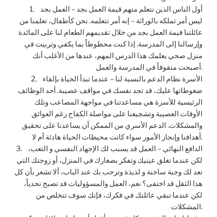
1. أول الناس الذين نتعلم منهم قيمة العمل بجد – العمل بجد
ليس أمر تملكه بالوراثة – إنه أمر تتعلمه. نحن كأطفال، تعلمنا من
عائلتنا قيمة العمل بجد من خلال تقديمهم الطعام لنا على المائدة
وإرسالنا إلى المدرسة. إذا كنت محظوظاً بما يكفي وتربيت في
منزل صحي يعلمك هذا الدرس المهم، عندها من الأغلب أنك
أصبحت متفوقاً في المدرسة والعمل.
2. الأسرة نظام الدعم بالنسبة لنا – عندما تبدأ الحياة بإلقاء
ضغوطاتها عليك، قد تجد نفسك في مواقف عصيبة. أحد الوظائف
الرئيسية للأسرة هي مساعدتنا في مواجهة المصاعب وتلك
الأوقات العصيبة وتشجيعنا على مواصلة الكفاح رغم العوائق
والمشكلات. الدعم الأسري من الممكن أن يساعدنا على تحقيق
أهدافنا وإنجاز الأمور سواء كانت محيطات الحياة هادئة أم لا.
3. الدافع النهائي – العمل قد يسبب لك الإجهاد النفسي و التعب،
لكن عندما تغلق عينيك وتفكر بصغارك في المنزل، أو زوجتك التي
تعد لك وجبة ساخنة و لذيذة وترحب بك عند الباب، ألا تشعر بأن كل
هذا الثقل قد اختفى؟ نعم، العمل والمسؤوليات قد تصبح تحدياً،
لكن عندما تبقي عائلتك في فكرك، فإنك سوف تتخلص من
المشكلات.