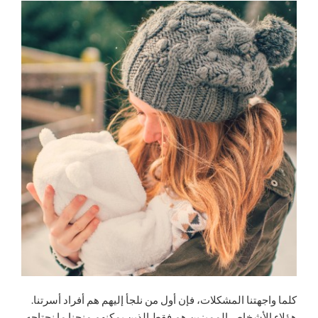
كلما واجهتنا المشكلات، فإن أول من نلجأ إليهم هم أفراد أسرتنا.
هؤلاء الأشخاص المميزين هم فقط الذين يمكنهم منحنا ما نحتاجه