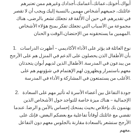
أبواك،أخوتك،عماتك،أعمامك،أجدادك وغيرهم ممن تعتبرهم
عائلتك، جميعهم أشخاص مهمين بالنسبة إليك ويجب أن لا تقصر
في تقديرهم. في حين أن الأُلفة قد تجعلك تشعر بالرضى، هناك
مجموعة من الأسباب التي تجعلك تفكر بمنح هؤلاء الأشخاص
المهمين ما يستحقونه من الإحتضان،الوقت و الحنان.
1. نوع العائلة قد يؤثر على الأداء الأكاديمي – أظهرت الدراسات
بأن الأطفال الذن يحصلون على الدعم في المنزل هم على الأرجح
من يبدعون في المدرسة. الأطفال الذين لديهم أبوان يتحدثان
معهم باستمرار ويظهرون لهم الإهتمام في شؤونهم هم على
الأغلب من يستمتعون في المشاركة و الأداء في المدرسة.
2. جودة التفاعل بين أعضاء الأسرة له تأثير مهم على السعادة
الإجمالية – هناك ميزة خاصة للتواجد حول الأشخاص الذين
يهتمون بك بإخلاص بحيث يمنحك إحساس بالأمن و الرضا. عندما
تقضي مع عائلتك أوقاتاً تفاعلية مع بعضكم البعض، فإنك على
الأرجح ستشعر بالسعادة مقارنة بالجلوس معهم دون التفاعل
معهم.