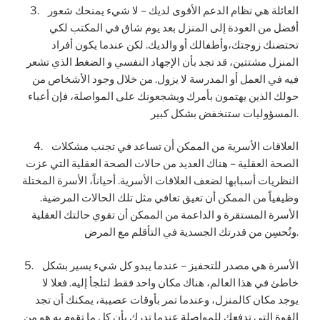
3. العائلة هي نظام الدعم الأقوى لديك – لا شيء يمنحك شعور
أفضل من العودة إلى المنزل بعد يوم شاق في المكتب لكي
تحتضنك زوجتك،وأطفالك أو والديك. لكن عندما يكون أفراد
المنزل مشتتين، قد تجد بأن الإجهاد النفسي و الضغط الذي تشعر
فيه في العمل أو المدرسة لا يزول. من خلال وجود الأشخاص من
حولك الذين يهتمون بأمرك ويشجعونك على المواصلة، فإن أعباء
المسؤوليات ستنخفض بشكل كبير.
4. العلاقات الأسرية من الممكن أن تساعد في تجنب مشكلات
الصحة العقلية – هناك العديد من حالات الصحة العقلية التي عزت
النظريات أسبابها لضعف العلاقات الأسرية. أحياناً، الأسرة المختلة
وظيفياً من الممكن أن تعيق تعافي مثل تلك الحالات المرضية.
الأسرة المستقرة و الداعمة من الممكن أن تقوي حالتك العقلية
وتُحسِن من قدرتك الجسدية في التأقلم مع المرض.
5. الأسرة هي مصدر للتحفيز – عندما يبدو كل شيء يسير بشكل
خاطئ في هذا العالم، هناك مكان واحد فقط لتلجأ إليه. فعلا لا
يوجد مكان كالمنزل، وعندما تمر بأوقات عصيبة، يمكنك أن تجد
القوة التي تدفعك للمواصلة عندما تدرك بأن كل ما تقوم به هو من