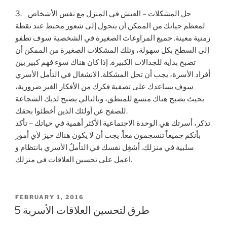
3. حل المشكلات – العيش في المنزل مع نفس الأشخاص
لمعظم حياتك من الممكن أن يتحول إلى شعور محبط عند نقطة
زمنية معينة. جميع المراوغات الصغيرة في الشخصية سوف تطفو
إلى السطح بكل سهولة، وتلك المشكلات الصغيرة من الممكن أن
تصبح بداية للجدالات الكبيرة. إذا كان هناك سوء فهم كبير بين
أفراد الأسرة، يجب أن تحل المشكلة. الانشغال في التأمل الأسري
سوف يساعدك على تصفية فكرك من الأفكار الغير ضرورية،
بحيث يصبح هناك متسع للمنطق، وبالتالي يصبح لديك الشجاعة
للصفح عن أولئك الذين أخطئوا بحقك.
تذكر، أسرتك هي الوحدة الاجتماعية الأكثر أهمية في حياتك – تأكد
بأنكم جميعاً تنسجمون معاً. يجب أن لا يكون هناك حيز لأي أمور
سلبية في منزلك. أشغِل نفسك في التأملُ الأسري بانتظام و
اعمل على تحسين العلاقات في منزلك.
POSTED
FEBRUARY 1, 2016
ON
5 طرق لتحسين العلاقات الأسرية