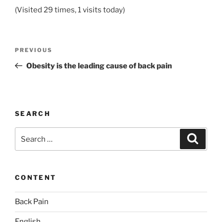
(Visited 29 times, 1 visits today)
Post
Previous
PREVIOUS
navigation
Post
Obesity is the leading cause of back pain
SEARCH
Search
Search
for:
CONTENT
Back Pain
English