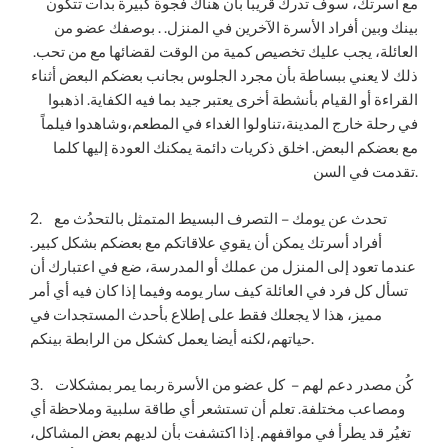
مع أسرتك، سوف تدرك قريباً بأن هناك فجوة كبيرة بدأت تتكون
بينك وبين أفراد الأسرة الآخرين في المنزل. . بوصفك عضو من
العائلة، يجب عليك تخصيص كمية من الوقت لقضائها مع من تحب.
ذلك لا يعني ببساطة بأن مجرد الجلوس بجانب بعضكم البعض أثناء
القراءة أو القيام بأنشطة أخرى يعتبر جيد بما فيه الكفاية. اذهبوا
في رحلة خارج المدينة،تناولوا الغداء في المطعم،وشاهدوا فيلماً
مع بعضكم البعض. اخلق ذكريات دائمة يمكنك العودة إليها كلما
تقدمت في السن.
2. تحدث عن يومك – التصرف البسيط المتمثل بالتحدُث مع
أفراد أسرتك يمكن أن يقوي علاقاتكم مع بعضكم بشكل كبير.
عندما تعود إلى المنزل من عملك أو المدرسة، ضع في اعتبارك أن
تسأل كل فرد في العائلة كيف سار يومه وفيما إذا كان فيه أي أمر
مميز، هذا لا يجعلك فقط على إطلاع بأحدث المستجدات في
حياتهم،لكنه أيضا يعمل كشكل من الرابطة بينكم.
3. كُن مصدر دعم لهم – كل عضو من الأسرة ربما يمر بمشكلات
ومصاعب مختلفة. تعلم أن تستشعر أي طاقة سلبية وملاحظة أي
تغيُر قد يطرأ في مواقفهم. إذا اكتشفت بأن لديهم بعض المشاكل،