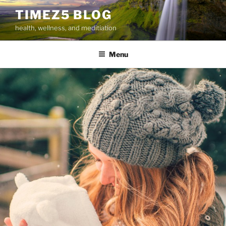
Skip
TIMEZ5 BLOG
to
health, wellness, and meditiation
content
Menu