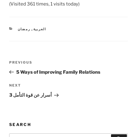
(Visited 361 times, 1 visits today)
CATEGORIES
العربية
,
رمضان
Post
Previous
PREVIOUS
navigation
Post
5 Ways of Improving Family Relations
Next
NEXT
Post
3 أسرار عن قوة التأمل
SEARCH
Search