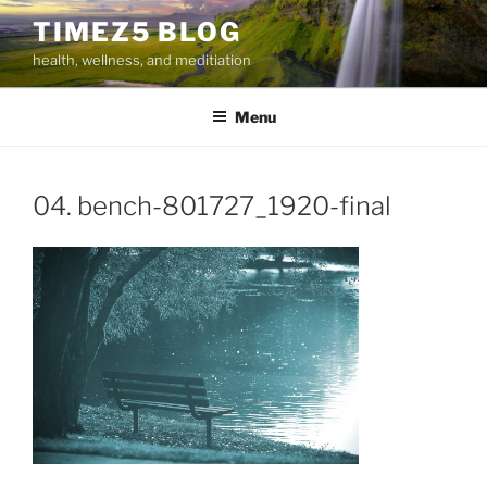
Skip
TIMEZ5 BLOG
to
health, wellness, and meditiation
content
Menu
04. bench-801727_1920-final