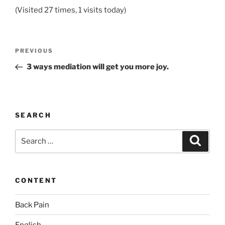
(Visited 27 times, 1 visits today)
Post
Previous
PREVIOUS
navigation
Post
3 ways mediation will get you more joy.
SEARCH
Search
Search
for:
CONTENT
Back Pain
English