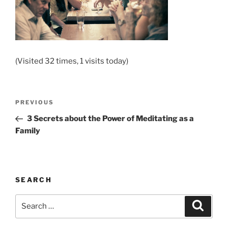
(Visited 32 times, 1 visits today)
Post
Previous
PREVIOUS
navigation
Post
3 Secrets about the Power of Meditating as a
Family
SEARCH
Search
Search
for: