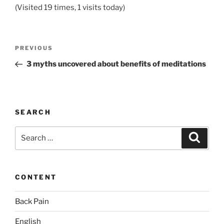
(Visited 19 times, 1 visits today)
Post
Previous
PREVIOUS
navigation
Post
3 myths uncovered about benefits of meditations
SEARCH
Search
Search
for:
CONTENT
Back Pain
English