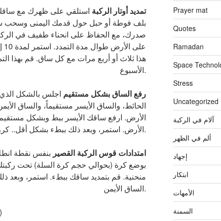
Prayer mat
تمديد أوتار الركبة
استلقي على ظهرك مع ساقك
بلف فوطة أو حبل حول قدمك اليمنى وسحب ساق
Quotes
صدرك، مع الحفاظ على انحناء طفيف في الر
Ramadan
هذا ثلاث أو أربع مرات مع كل ساق. قم بهذا 
Space Technol
الأسبوع.
Stress
رفع الساق بشكل مستقيم
اجلس بالشكل الذي 
Uncategorized
الحائط، والساق الأيسر مستقيماً، والساق الأ
آلام في الركبة
الأرض. استمر، وبعد ذلك ببطء بشكل أقل.. كرر هذا مع الساق الأيمن.
ألم في الظهر
امتدادات قوس الركبة القصير
بنفس نقطة انطل
إجهاد
بوضع كرة (بحوالي حجم كرة السلة) تحت ركبت
ابتكار
منحنية. قم بتمديد ساقك ببطء. استمر، وبعد ذل
الساق الأيمن.
الأمهات
السمنة
)