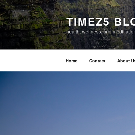
Skip
to
TIMEZ5 BL
content
health, wellness, and meditiatio
Home
Contact
About U