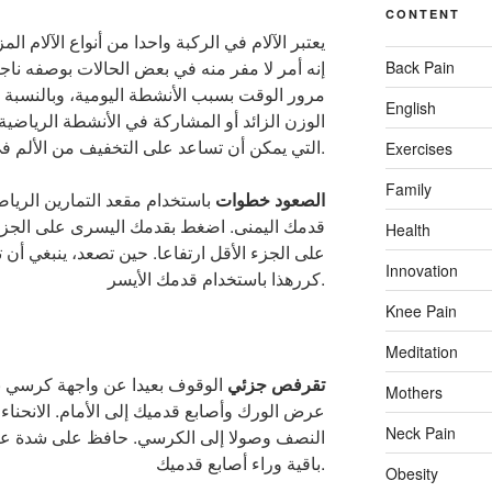
CONTENT
يعتبر الآلام في الركبة واحدا من أنواع الآلام الم
إنه أمر لا مفر منه في بعض الحالات بوصفه ناج
Back Pain
مرور الوقت بسبب الأنشطة اليومية، وبالنسبة
English
الوزن الزائد أو المشاركة في الأنشطة الرياضية
التي يمكن أن تساعد على التخفيف من الألم في الركبة بشكل مؤقت.
Exercises
Family
الصعود خطوات
باستخدام مقعد التمارين الريا
قدمك اليمنى. اضغط بقدمك اليسرى على الجزء 
Health
على الجزء الأقل ارتفاعا. حين تصعد، ينبغي أن
Innovation
كررهذا باستخدام قدمك الأيسر.
Knee Pain
Meditation
تقرفص جزئي
Mothers
عرض الورك وأصابع قدميك إلى الأمام. الانحناء 
Neck Pain
النصف وصولا إلى الكرسي. حافظ على شدة عضل
باقية وراء أصابع قدميك.
Obesity