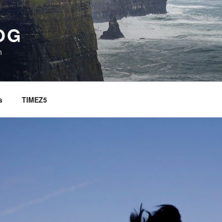
OG
n
s
TIMEZ5