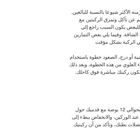
زمنة الأكثر شيوعا بالنسبة للبالغين.
م عن تآكل وتمزق الركبتين مع
 للبعض يكون السبب راجع إلى
 الشاقة. وفيما يلي بعض التمارين
ضية أو درج، الصعود خطوة باستخدام
العلوي من هذه الخطوة، وبعد ذلك
 تكون ركبتك مباشرة فوق كاحلك.
الوقوف بعيدا عن واجهة كرسي بحوالي 12 بوصة مع قدميك حول
عند الوركين، والانخفاض ببطء إلى
ات بطنك، وتأكد من أن ركبتيك