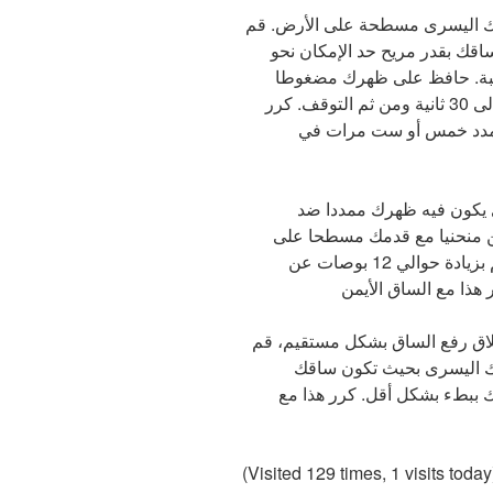
 اليسرى مسطحة على الأرض. قم
ك بقدر مريح حد الإمكان نحو
كبة. حافظ على ظهرك مضغوطا
على الأرض طوال مدة التمدد. استمر لمدة 10 إلى 30 ثانية ومن ثم التوقف. كرر
التمدد خمس أو ست مرات في
يكون فيه ظهرك ممددا ضد
يمن منحنيا مع قدمك مسطحا على
الأرض. ارفع ساقك الأيسر ببط وبشكل مستقيم بزيادة حوالي 12 بوصات عن
اق رفع الساق بشكل مستقيم، قم
ك اليسرى بحيث تكون ساقك
ك ببطء بشكل أقل. كرر هذا مع
(Visited 129 times, 1 visits today